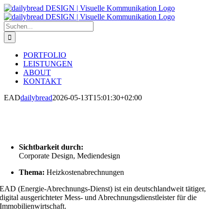
Zum
Inhalt
springen
Suche
nach:
PORTFOLIO
LEISTUNGEN
ABOUT
KONTAKT
EAD
dailybread
2026-05-13T15:01:30+02:00
Sichtbarkeit durch:
Corporate Design, Mediendesign
Thema:
Heizkostenabrechnungen
EAD (Energie-Abrechnungs-Dienst) ist ein deutschlandweit tätiger,
digital ausgerichteter Mess- und Abrechnungsdienstleister für die
Immobilienwirtschaft.