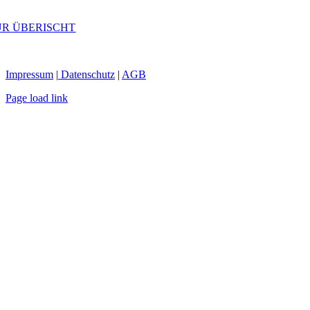
UR ÜBERISCHT
Impressum
|
Datenschutz
|
AGB
Page load link
Nach
oben