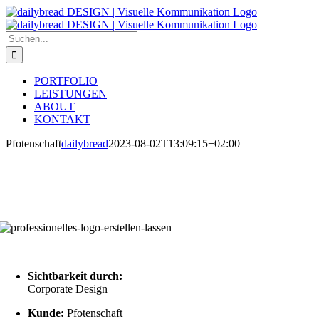
Zum
Inhalt
springen
Suche
nach:
PORTFOLIO
LEISTUNGEN
ABOUT
KONTAKT
Pfotenschaft
dailybread
2023-08-02T13:09:15+02:00
Sichtbarkeit durch:
Corporate Design
Kunde:
Pfotenschaft