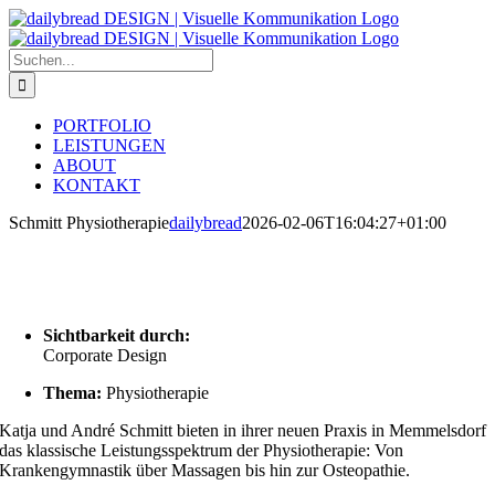
Zum
Inhalt
springen
Suche
nach:
PORTFOLIO
LEISTUNGEN
ABOUT
KONTAKT
Schmitt Physiotherapie
dailybread
2026-02-06T16:04:27+01:00
Sichtbarkeit durch:
Corporate Design
Thema:
Physiotherapie
Katja und André Schmitt bieten in ihrer neuen Praxis in Memmelsdorf
das klassische Leistungsspektrum der Physiotherapie: Von
Krankengymnastik über Massagen bis hin zur Osteopathie.