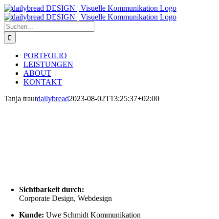
Zum
Inhalt
springen
Suche
nach:
PORTFOLIO
LEISTUNGEN
ABOUT
KONTAKT
Tanja traut
dailybread
2023-08-02T13:25:37+02:00
Sichtbarkeit durch:
Corporate Design, Webdesign
Kunde:
Uwe Schmidt Kommunikation