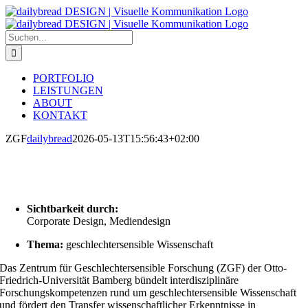
Zum
Inhalt
springen
Suche
nach:
PORTFOLIO
LEISTUNGEN
ABOUT
KONTAKT
ZGF
dailybread
2026-05-13T15:56:43+02:00
Sichtbarkeit durch:
Corporate Design, Mediendesign
Thema:
geschlechtersensible Wissenschaft
Das Zentrum für Geschlechtersensible Forschung (ZGF) der
Otto-
Friedrich-Universität Bamberg
bündelt interdisziplinäre
Forschungskompetenzen rund um geschlechtersensible Wissenschaft
und fördert den Transfer wissenschaftlicher Erkenntnisse in